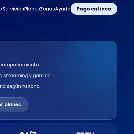
io
Servicios
Planes
Zonas
Ayuda
Pago en línea
 acompañamiento.
a streaming y gaming.
na según tu zona.
er planes