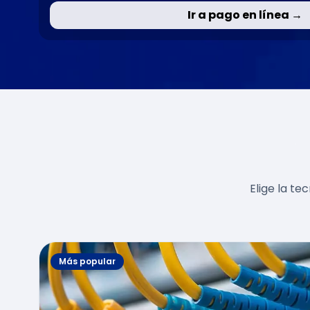
Ir a pago en línea →
Elige la te
Más popular