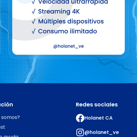
ación
Redes sociales
s somos?
Holanet CA
st
@holanet_ve
e ayuda