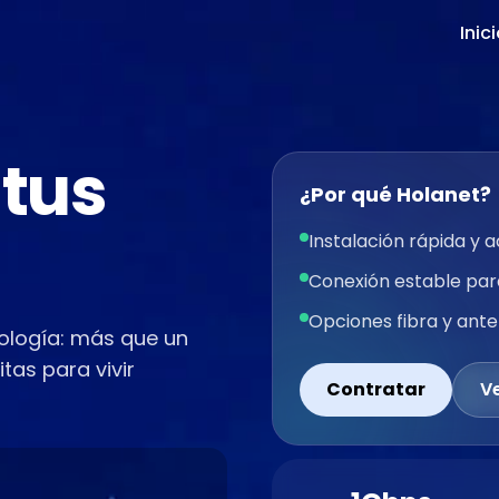
Inic
 tus
¿Por qué Holanet?
Instalación rápida y
Conexión estable par
Opciones fibra y ante
ología: más que un
tas para vivir
Contratar
V