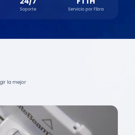
24/7
FTTH
Soporte
Servicio por Fibra
gir la mejor